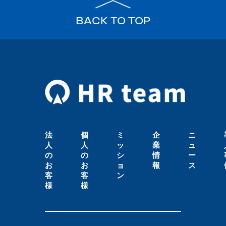
BACK TO TOP
法
個
ミ
企
ニ
人
人
ッ
業
ュ
の
の
シ
情
ー
お
お
ョ
報
ス
客
客
ン
様
様