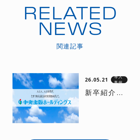
RELATED
NEWS
関連記事
導入
26.05.21
事例
新卒紹介サ
ービス | 本
格導入によ
り、採用予