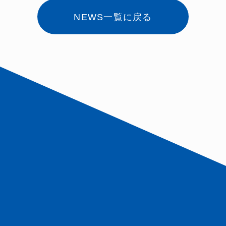
定数を充足
NEWS一覧に戻る
し大型採用
を達成！中
央出版にお
ける圧倒的
成果を公開