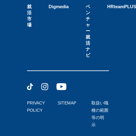
就
Digmedia
ベ
HRteamPLU
活
ン
市
チ
場
ャ
ー
就
活
ナ
ビ
PRIVACY
SITEMAP
取扱い職
POLICY
種の範囲
等の明
示