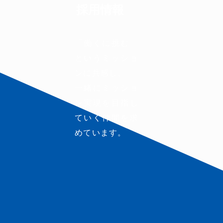
採用情報
「働くに挑む」
というミッショ
ンに共感し、
一緒にミッショ
ン実現を目指し
ていく仲間を求
めています。