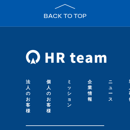
BACK TO TOP
法
個
ミ
企
ニ
人
人
ッ
業
ュ
の
の
シ
情
ー
お
お
ョ
報
ス
客
客
ン
様
様