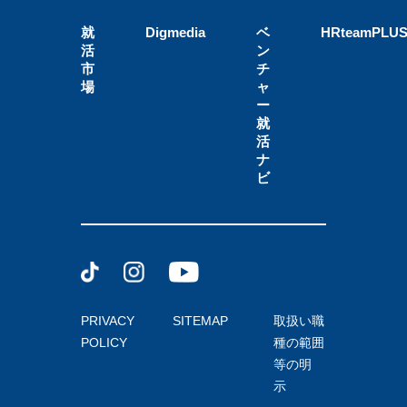
就
Digmedia
ベ
HRteamPLU
活
ン
市
チ
場
ャ
ー
就
活
ナ
ビ
PRIVACY
SITEMAP
取扱い職
POLICY
種の範囲
等の明
示