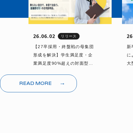
26.06.02
26
リリース
【27卒採用・終盤戦の母集団
新
形成を解決】学生満足度・企
に
業満足度90%超えの対面型マ
大
ッチングイベント「JOB
お
HUNT」が6月27日(土)に新宿
→
READ MORE
で27卒ラスト開催を決定！