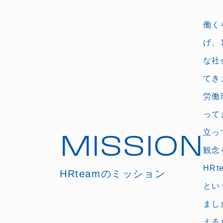
働く
げ、
な社
てき
労働
って
立っ
MISSION
観念
HR
HRteamのミッション
とい
まし
える