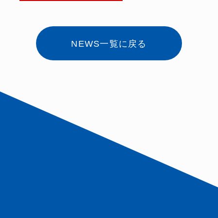
社
@HRteam』
NEWS一覧に戻る
累計1,000万
回再生突
破！