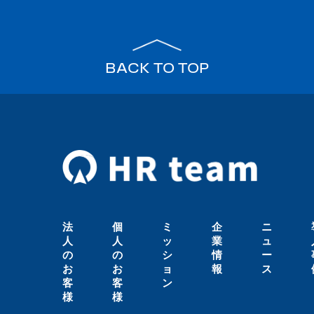
BACK TO TOP
法
個
ミ
企
ニ
人
人
ッ
業
ュ
の
の
シ
情
ー
お
お
ョ
報
ス
客
客
ン
様
様