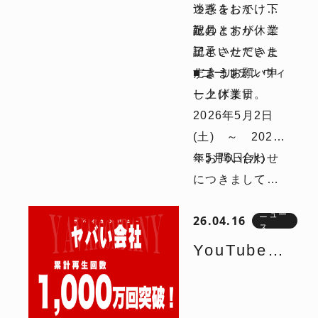
つきまして、下
迷惑をおかけい
記のとおり休業
たしますが、ご
敬具
日とさせていた
了承いただきま
記
だきます。
すようお願い申
■ゴールデンウィ
し上げます。
ーク休業日
2026年5月2日
(土) ～ 2026
年5月6日(水)
※お問い合わせ
につきましては
2026年5月7日
ニュー
26.04.16
(木)以降、順次ご
ス
連絡させて頂き
YouTubeチ
ます。
ャンネル
『ヤバい会