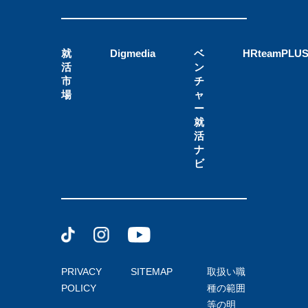
就
Digmedia
ベ
HRteamPLU
活
ン
市
チ
場
ャ
ー
就
活
ナ
ビ
PRIVACY
SITEMAP
取扱い職
POLICY
種の範囲
等の明