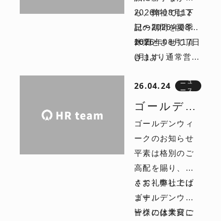
ら、弊社では下
2026年08月12
記の期間を夏季
日〜2026年08月
休業とさせて頂
16日
2026年08月17日
きます。
(月)より通常営業
となります。
ニュ
26.04.24
夏季休業中はご
ース
不便をお掛け致
ゴールデン
しますが、何卒
ゴールデンウィ
ウィーク休
ご寛容ください
ークのお知らせ
業のお知ら
ます様お願い申
平素は格別のご
し上げます。
せ
高配を賜り、厚
くお礼申し上げ
さて、弊社では
ます。
ゴールデンウィ
ークの休業日に
皆様には大変ご