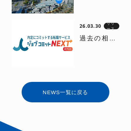
足度90%超
を、地元の
えの対面型
名古屋か
リリ
26.03.30
マッチング
ース
ら。」
過去の相談
イベント
HRteamが
データに基
「JOB
『ジョブコ
づいた「継
HUNT」が
ミット名古
続的なキャ
6月27日
屋支社』を
リア支援」
(土)に新宿
設立。学生
NEWS一覧に戻る
を実現。ジ
で27卒ラス
一人ひとり
ョブコミッ
ト開催を決
の“自律し
ト卒業生専
定！
たキャリア