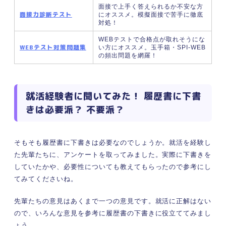
面接で上手く答えられるか不安な方
①シャーペンや消せるボールペンでの下書
面接力診断テスト
にオススメ。模擬面接で苦手に徹底
きは避ける
対処！
②清書が完全に乾いてから下書きを消す
WEBテストで合格点が取れそうにな
③修正テープの使用は避ける
WEBテスト対策問題集
い方にオススメ。玉手箱・SPI-WEB
の頻出問題を網羅！
④指定がない限り色ペンは使わない
⑤消しゴムのカスは綺麗に掃除する
みんなはどうしてた？ 下書きをしても履歴書を書
就活経験者に聞いてみた！ 履歴書に下書
き間違える場合の2つの対処法
きは必要派？ 不要派？
①ながら作業での下書きをやめる
②印刷してから履歴書と横に並べて書く
内定者は実践している！ 下書きで作成した履歴書
そもそも履歴書に下書きは必要なのでしょうか。就活を経験し
の提出前の4つのチェック項目
た先輩たちに、アンケートを取ってみました。実際に下書きを
①目視と音読で誤字脱字や論理を確認する
していたかや、必要性についても教えてもらったので参考にし
②下書きの消し忘れがないか確認する
てみてくださいね。
③綺麗に書けた履歴書はコピーし残してお
く
先輩たちの意見はあくまで一つの意見です。就活に正解はない
ので、いろんな意見を参考に履歴書の下書きに役立ててみまし
④汚れないようクリアファイルに保存する
ょう。