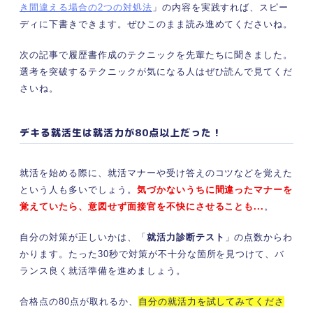
き間違える場合の2つの対処法
」の内容を実践すれば、スピー
ディに下書きできます。ぜひこのまま読み進めてくださいね。
次の記事で履歴書作成のテクニックを先輩たちに聞きました。
選考を突破するテクニックが気になる人はぜひ読んで見てくだ
さいね。
デキる就活生は就活力が80点以上だった！
就活を始める際に、就活マナーや受け答えのコツなどを覚えた
という人も多いでしょう。
気づかないうちに間違ったマナーを
覚えていたら、意図せず面接官を不快にさせることも...
。
自分の対策が正しいかは、「
就活力診断テスト
」の点数からわ
かります。たった30秒で対策が不十分な箇所を見つけて、バ
ランス良く就活準備を進めましょう。
合格点の80点が取れるか、
自分の就活力を試してみてくださ