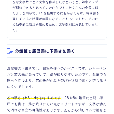
なぜ文字数ごとに文章を作成したかというと、効率アップ
が期待できると思っていたからです。たくさんの企業に似
たような内容で、ESを提出するにもかかわらず、毎回書き
直していると時間が無駄になることもありました。そのた
め効率的に就活を進めるため、文字数別に用意していまし
た。
②鉛筆で履歴書に下書きを書く
履歴書の下書きでは、鉛筆を使うのがベストです。シャーペン
だと芯の先が尖っていて、跡が残りやすいためです。鉛筆でも
削った直後より、芯の先が丸みを帯びた状態で書くと跡も残り
にくいでしょう。
芯の硬さはHB・Hがおすすめです
。2BやBの鉛筆だと弱い筆
圧でも書け、跡が残りにくい点がメリットですが、文字が滲ん
で汚れが目立つ可能性があります。あとから消しゴムで消せま