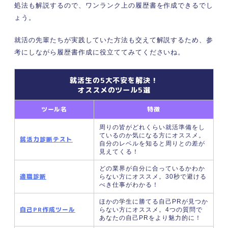
⑦最後にもう一度音読して確認する
処法も解説するので、ワンランク上の履歴書を作成できるでし
内定者はやっている！ 履歴書が綺麗に仕上がる下
ょう。
書きや清書での10の極意
就活の先輩たちが実践していた方法も交えて解説するため、参
①芯が硬めの鉛筆で下書きをする
考にしながら履歴書作成に役立ててみてくださいね。
②自由記述の欄は横線を引いてから文字を
書く
③漢字は大きくひらがなは小さめに書く
就活生の5大不安を解決！
オススメのツール5選
④きちんとハネと止めを意識して書く
⑤画数の多い漢字は少ない漢字より大きめ
ツール名
特徴
に書く
周りの皆がどれくらい就活準備をし
⑥漢字の上より下を左より右を大きめに書
ているのか気になる方にオススメ。
就活力診断テスト
く
自分のレベルを知ると周りとの差が
見えてくる！
⑦漢字の線の余白を揃える
どの業界が自分に合っているかわか
⑧一行に書く文字数を揃える
適職診断
らない方にオススメ。30秒で避ける
⑨油性のボールペンで下書きを清書する
べき仕事がわかる！
⑩文字だけでなく記号も使って書く
ほかの学生に勝てる自己PRが見つか
自己PR作成ツール
らない方にオススメ。4つの質問で
体験談を聞いてみた！ 履歴書を下書きする際の5
あなたの自己PRをより魅力的に！
つの注意点