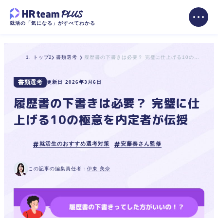
就活の「気になる」がすべてわかる
トップ
書類選考
履歴書の下書きは必要？ 完璧に仕上げる10の極意を内定者が伝授
書類選考
更新日
2026年3月6日
履歴書の下書きは必要？ 完璧に仕
上げる10の極意を内定者が伝授
就活生のおすすめ選考対策
安藤奏さん監修
この記事の編集責任者：
伊東 美奈