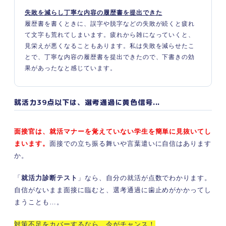
失敗を減らし丁寧な内容の履歴書を提出できた
履歴書を書くときに、誤字や脱字などの失敗が続くと疲れ
て文字も荒れてしまいます。疲れから雑になっていくと、
見栄えが悪くなることもあります。私は失敗を減らせたこ
とで、丁寧な内容の履歴書を提出できたので、下書きの効
果があったなと感じています。
就活力39点以下は、選考通過に黄色信号...
面接官は、就活マナーを覚えていない学生を簡単に見抜いてし
まいます。
面接での立ち振る舞いや言葉遣いに自信はあります
か。
「
就活力診断テスト
」なら、自分の就活が点数でわかります。
自信がないまま面接に臨むと、選考通過に歯止めがかかってし
まうことも…。
対策不足をカバーするなら、今がチャンス！