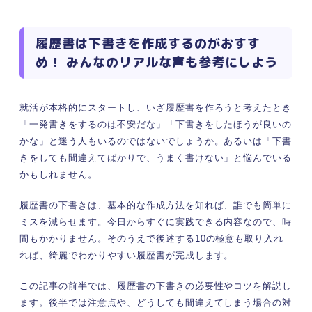
ある
②履歴書の作成に時間がかかる
履歴書は下書きを作成するのがおすす
先輩たちに聞いてみた！ 履歴書で下書きをする3
め！ みんなのリアルな声も参考にしよう
つのメリット
①誤字脱字の見落としが減る
②バランスが良くなり綺麗な見た目になる
就活が本格的にスタートし、いざ履歴書を作ろうと考えたとき
③企業に丁寧さをアピールできる可能性が
「一発書きをするのは不安だな」「下書きをしたほうが良いの
ある
かな」と迷う人もいるのではないでしょうか。あるいは「下書
経験者からのワンアドバイス付き！ 履歴書で下書
きをしても間違えてばかりで、うまく書けない」と悩んでいる
きをする基本の7ステップ
かもしれません。
①回答内容や文字数ごとで文章を作成して
おく
履歴書の下書きは、基本的な作成方法を知れば、誰でも簡単に
②鉛筆で履歴書に下書きを書く
ミスを減らせます。今日からすぐに実践できる内容なので、時
間もかかりません。そのうえで後述する10の極意も取り入れ
③間違いがないか音読で確認する
れば、綺麗でわかりやすい履歴書が完成します。
④ボールペンで鉛筆の上からなぞる
⑤完全に乾き切るまで待つ
この記事の前半では、履歴書の下書きの必要性やコツを解説し
⑥丁寧に消しゴムで下書きを消す
ます。後半では注意点や、どうしても間違えてしまう場合の対