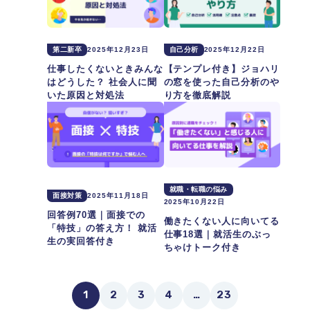
第二新卒
2025年12月23日
自己分析
2025年12月22日
仕事したくないときみんな
【テンプレ付き】ジョハリ
はどうした？ 社会人に聞
の窓を使った自己分析のや
いた原因と対処法
り方を徹底解説
就職・転職の悩み
面接対策
2025年11月18日
2025年10月22日
回答例70選｜面接での
働きたくない人に向いてる
「特技」の答え方！ 就活
仕事18選｜就活生のぶっ
生の実回答付き
ちゃけトーク付き
1
2
3
4
…
23