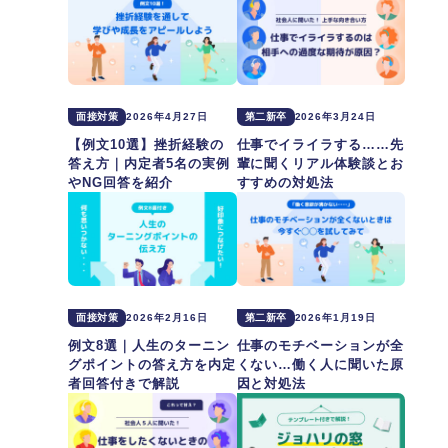
面接対策
2026年4月27日
第二新卒
2026年3月24日
【例文10選】挫折経験の
仕事でイライラする……先
答え方｜内定者5名の実例
輩に聞くリアル体験談とお
やNG回答を紹介
すすめの対処法
面接対策
2026年2月16日
第二新卒
2026年1月19日
例文8選｜人生のターニン
仕事のモチベーションが全
グポイントの答え方を内定
くない…働く人に聞いた原
者回答付きで解説
因と対処法