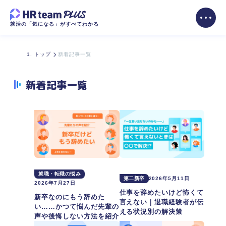
就活の「気になる」がすべてわかる
トップ
新着記事一覧
新着記事一覧
就職・転職の悩み
第二新卒
2026年5月11日
2026年7月27日
仕事を辞めたいけど怖くて
新卒なのにもう辞めた
言えない｜退職経験者が伝
い……かつて悩んだ先輩の
える状況別の解決策
声や後悔しない方法を紹介