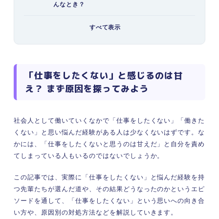
んなとき？
【社会人の体験談②】仕事をしたくないと悩んだ
すべて表示
とき、どうした？
仕事を辞めた人の体験談
仕事を続けることを選んだ人の体験談
「仕事をしたくないとき」によくある7つの理由
「仕事をしたくない」と感じるのは甘
①やりがいを感じない
え？ まず原因を探ってみよう
②業務量と給料が見合わないと感じる
③職場の人間関係に悩みがある
④体調が万全ではない
社会人として働いていくなかで「仕事をしたくない」「働きた
くない」と思い悩んだ経験がある人は少なくないはずです。な
⑤想像していた仕事と違った
かには、「仕事をしたくないと思うのは甘えだ」と自分を責め
⑥通勤がストレス
てしまっている人もいるのではないでしょうか。
⑦働くこと自体に疲れてしまった
「仕事をしたくない」理由を3ステップで分析す
この記事では、実際に「仕事をしたくない」と悩んだ経験を持
る方法
つ先輩たちが選んだ道や、その結果どうなったのかというエピ
①思いつく理由をとにかく書き出す
ソードを通して、「仕事をしたくない」という思いへの向き合
②解決したい順番に並べる
い方や、原因別の対処方法などを解説していきます。