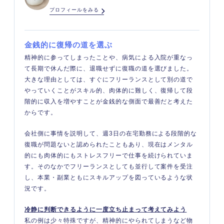
プロフィールをみる
金銭的に復帰の道を選ぶ
精神的に参ってしまったことや、病気による入院が重なっ
て長期で休んだ際に、退職せずに復職の道を選びました。
大きな理由としては、すぐにフリーランスとして別の道で
やっていくことがスキル的、肉体的に難しく、復帰して段
階的に収入を増やすことが金銭的な側面で最善だと考えた
からです。
会社側に事情を説明して、週3日の在宅勤務による段階的な
復職が問題ないと認められたこともあり、現在はメンタル
的にも肉体的にもストレスフリーで仕事を続けられていま
す。そのなかでフリーランスとしても並行して案件を受注
し、本業・副業ともにスキルアップを図っているような状
況です。
冷静に判断できるように一度立ち止まって考えてみよう
私の例は少々特殊ですが、精神的にやられてしまうなど物