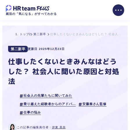
就活の「気になる」がすべてわかる
トップ
第二新卒
仕事したくないときみんなはどうした？ 社会人に聞いた原因と対処法
第二新卒
更新日
2025年12月23日
仕事したくないときみんなはどう
した？ 社会人に聞いた原因と対処
法
社会人の先輩たちに聞いてみた
乗り越えた経験者からのアドバ...
安藤奏さん監修
仕事の悩み
この記事の編集責任者：
伊東 美奈