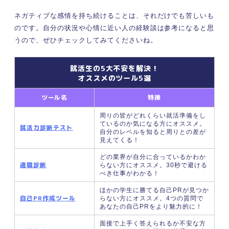
③解決したい度合いが高いものから掘り下
げる
ネガティブな感情を持ち続けることは、それだけでも苦しいも
のです。自分の状況や心情に近い人の経験談は参考になると思
【状況別】仕事をしたくないときの具体的な対処
法
うので、ぜひチェックしてみてくださいね。
ときどき仕事をしたくないと感じる場合
就活生の5大不安を解決！
頻繁に仕事をしたくないと感じる場合
オススメのツール5選
常に仕事をしたくないと感じる場合
仕事をしたくないときにやってはいけない3つの
ツール名
特徴
こと
周りの皆がどれくらい就活準備をし
①無理に仕事を続ける
ているのか気になる方にオススメ。
就活力診断テスト
自分のレベルを知ると周りとの差が
②無断で欠勤する
見えてくる！
③深く考えずに退職を決める
どの業界が自分に合っているかわか
仕事をしたくないときもあるのは当たり前！ 休息
適職診断
らない方にオススメ。30秒で避ける
をとりながら原因と向き合おう
べき仕事がわかる！
ほかの学生に勝てる自己PRが見つか
自己PR作成ツール
らない方にオススメ。4つの質問で
あなたの自己PRをより魅力的に！
面接で上手く答えられるか不安な方