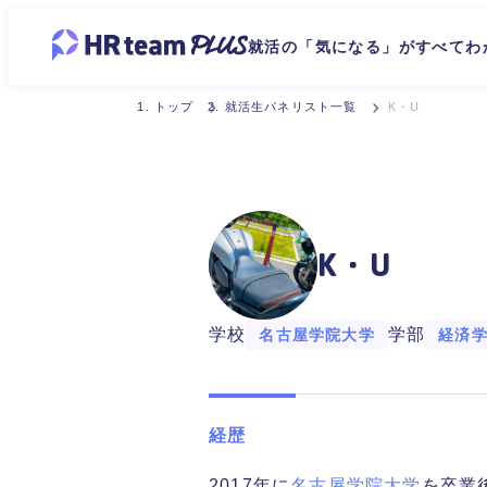
就活の「気になる」がすべてわ
トップ
就活生パネリスト一覧
K・U
K・U
学校
学部
名古屋学院大学
経済
経歴
2017年に
名古屋学院大学
を卒業