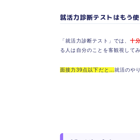
就活力診断テストはもう使
「
就活力診断テスト
」では、
十
る人は自分のことを客観視して
面接力39点以下だと...
就活のや