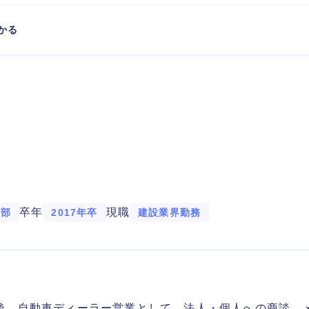
かる
卒年
現職
学部
2017年卒
建設業界勤務
後、自動車ディーラー営業として、法人・個人への商談、