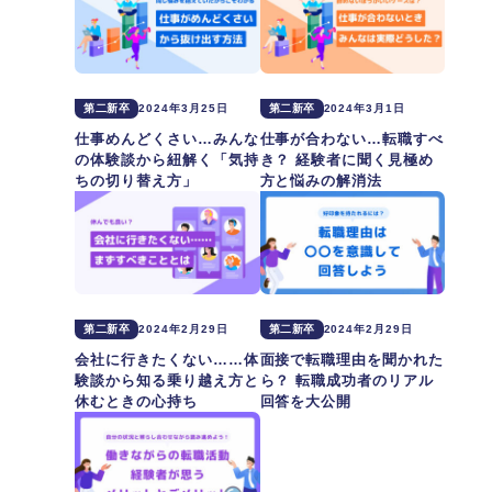
第二新卒
2024年3月25日
第二新卒
2024年3月1日
仕事めんどくさい…みんな
仕事が合わない…転職すべ
の体験談から紐解く「気持
き？ 経験者に聞く見極め
ちの切り替え方」
方と悩みの解消法
第二新卒
2024年2月29日
第二新卒
2024年2月29日
会社に行きたくない……体
面接で転職理由を聞かれた
験談から知る乗り越え方と
ら？ 転職成功者のリアル
休むときの心持ち
回答を大公開