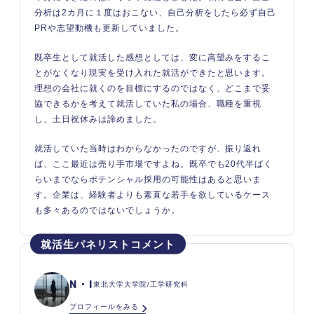
分析は2カ月に１度はおこない、自己分析をしたら必ず自己
PRや志望動機も更新していました。
既卒生として就活した感想としては、変に高望みをするこ
とがなくなり現実を受け入れた就活ができたと思います。
理想の会社に就くのを目標にするのではなく、どこまで妥
協できるかを考えて就活していた私の場合、職種を重視
し、土日祝休みは諦めました。
就活していた当時はわからなかったのですが、振り返れ
ば、ここ最近は売り手市場ですよね。既卒でも20代半ばく
らいまでならポテンシャル採用の可能性はあると思いま
す。企業は、経験者よりも素直な若手を欲しているケース
も多々あるのではないでしょうか。
N・I
東北大学大学院/工学研究科
プロフィールをみる