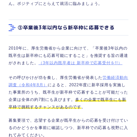
ん。ポジティブにとらえて就活に臨みましょう。
③卒業後3年以内なら新卒枠に応募できる
2010年に、厚生労働省から企業に向けて、「卒業後3年以内の
既卒生は新卒枠にも応募可能にすること」を推奨する旨の通達
がされました。
（3年以内既卒者は 新卒枠で応募受付を!!）
その呼びかけが功を奏し、厚生労働省が発表した
労働経済動向
調査（令和4年8月）
によると、2022年度に新卒採用を実施し
た事業所のうち、既卒生が新卒枠で応募することが可能だった
企業は全体の約7割にも及びます。
多くの企業で既卒生にも新
卒枠で挑戦するチャンスがあるのです
。
募集要項で、志望する企業が既卒生からの応募を受け付けてい
るのかどうかを事前に確認しつつ、新卒枠での応募も視野に入
れてみてください。