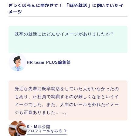
る4つの極意
ざっくばらんに聞かせて！ 「既卒就活」に抱いていたイ
①面接では既卒になった理由をしっかり伝
メージ
える
②人材不足の業界・職種に注目する
③就活と並行して資格やスキルを身に付け
既卒の就活にはどんなイメージがありましたか？
る
④就職エージェントを利用する
既卒就活の成功・失敗エピソードから内定獲得の
HR team PLUS編集部
秘訣を知ろう
既卒で人生終了になるかどうかは自分次第！ 企業
の懸念を解消して内定をつかみとろう
身近な先輩に既卒就活をしていた人がいなかったの
もあり、正社員で就職するのが難しくなるというイ
メージでした。また、人生のレールを外れたイメー
ジも正直ありました……。
K・M
非公開
プロフィールをみる