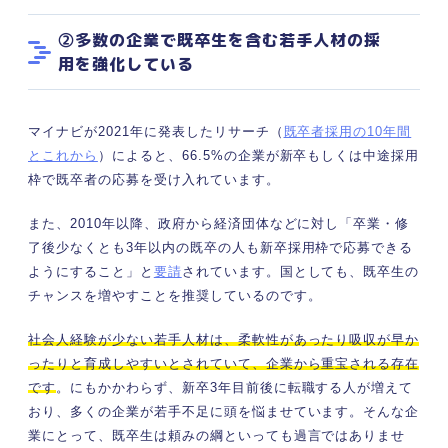
②多数の企業で既卒生を含む若手人材の採
用を強化している
マイナビが2021年に発表したリサーチ（
既卒者採用の10年間
とこれから
）によると、66.5%の企業が新卒もしくは中途採用
枠で既卒者の応募を受け入れています。
また、2010年以降、政府から経済団体などに対し「卒業・修
了後少なくとも3年以内の既卒の人も新卒採用枠で応募できる
ようにすること」と
要請
されています。国としても、既卒生の
チャンスを増やすことを推奨しているのです。
社会人経験が少ない若手人材は、柔軟性があったり吸収が早か
ったりと育成しやすいとされていて、企業から重宝される存在
です
。にもかかわらず、新卒3年目前後に転職する人が増えて
おり、多くの企業が若手不足に頭を悩ませています。そんな企
業にとって、既卒生は頼みの綱といっても過言ではありませ