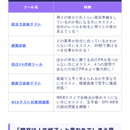
ツール名
特徴
周りの皆がどれくらい就活準備をし
ているのか気になる方にオススメ。
就活力診断テスト
自分のレベルを知ると周りとの差が
見えてくる！
どの業界が自分に合っているかわか
適職診断
らない方にオススメ。30秒で避ける
べき仕事がわかる！
ほかの学生に勝てる自己PRが見つか
自己PR作成ツール
らない方にオススメ。4つの質問で
あなたの自己PRをより魅力的に！
面接で上手く答えられるか不安な方
面接力診断テスト
にオススメ。模擬面接で苦手に徹底
対処！
WEBテストで合格点が取れそうにな
WEBテスト対策問題集
い方にオススメ。玉手箱・SPI-WEB
の頻出問題を網羅！