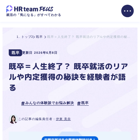
就活の「気になる」がすべてわかる
トップ
既卒
既卒＝人生終了？ 既卒就活のリアルや内定獲得の秘訣を経験者が語る
既卒
更新日
2026年6月8日
既卒＝人生終了？ 既卒就活のリア
ルや内定獲得の秘訣を経験者が語
る
みんなの体験談でお悩み解決
既卒
この記事の編集責任者：
伊東 美奈