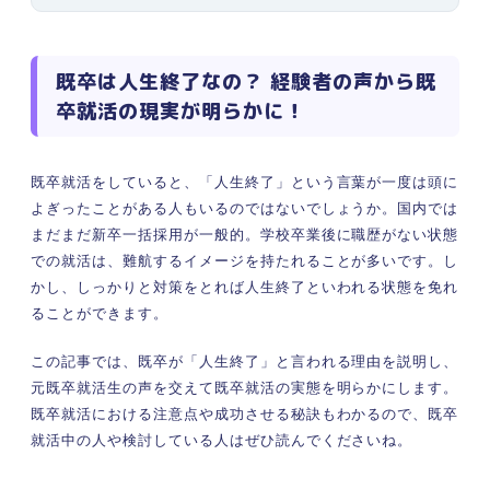
る
既卒は新卒と比べて懸念を持たれやすい
ネガティブになってしまう人に朗報！ 既卒就活が
既卒は人生終了なの？ 経験者の声から既
「人生終了」ではない3つの理由
卒就活の現実が明らかに！
①求職者優位の「売り手市場」が続いてい
る
②多数の企業で既卒生を含む若手人材の採
既卒就活をしていると、「人生終了」という言葉が一度は頭に
用を強化している
よぎったことがある人もいるのではないでしょうか。国内では
③卒業後3年以内なら新卒枠に応募できる
まだまだ新卒一括採用が一般的。学校卒業後に職歴がない状態
当てはまったら要注意！ 「人生終了」並みに苦労
での就活は、難航するイメージを持たれることが多いです。し
する既卒生の特徴
かし、しっかりと対策をとれば人生終了といわれる状態を免れ
①既卒になった理由を振り返って改善しよ
ることができます。
うとしない
②大手企業や有名な企業にしかエントリー
この記事では、既卒が「人生終了」と言われる理由を説明し、
しない
元既卒就活生の声を交えて既卒就活の実態を明らかにします。
③いつまでたっても行動せず就活しない
既卒就活における注意点や成功させる秘訣もわかるので、既卒
就活中の人や検討している人はぜひ読んでくださいね。
④今の環境に甘えており働く意欲がない
既卒就活が不安な人必見！ 「人生終了」を回避す