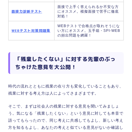
面接で上手く答えられるか不安な方
自分のキャパシティを伝える
面接力診断テスト
にオススメ。模擬面接で苦手に徹底
定期的なミーティングで残業の状況を共有
対処！
する
WEBテストで合格点が取れそうにな
残業したくない理由をあらかじめ話してお
WEBテスト対策問題集
い方にオススメ。玉手箱・SPI-WEB
の頻出問題を網羅！
く
周囲を頼り協力を仰ぐ
こんな「残業したくない」は要注意！ 改善が必要
「残業したくない」に対する先輩のぶっ
な3つの状況
ちゃけた意見を大公開！
精神的な影響が出ている
私生活に悪影響が出ている
企業からの未払いが発生している
時代の流れとともに残業の在り方も変化していることもあり、
残業をしたくないのに軽減できないときの対処法
残業に対する考え方は人によってさまざまです。
労務へ相談する
社労士との面談を依頼する
そこで、まずは社会人の残業に対する意見を聞いてみましょ
う。気になる「残業したくない」という意見に対しても本音で
弁護士に相談する
語ってもらったので、同じ考えに共感してもよし、新しい考え
転職を視野に入れる
方を知るもよし、あなたの考えと似ている意見がないか確認し
残業をしたくないと感じても大丈夫！ 自分にあわ