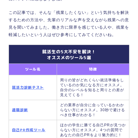
④仕事がつまらないと感じているとき
⑤会社の居心地が悪いと感じたとき
この記事では、そんな「残業したくない」という気持ちを解決
残業をしたくないのに…… 残業がなくならない原
するための方法や、先輩のリアルな声を交えながら残業への意
因とは
見を聞いてみました。働き方に限界を感じている人や、残業を
軽減したいという人はぜひ参考にしてみてくださいね。
会社の労働環境や社風が原因
仕事内容や業務量が原因
就活生の5大不安を解決！
残業削減への道！ 定時で終わるよう仕事の効率化
オススメのツール5選
をする方法を伝授
スケジュールを計画的に立てる
ツール名
特徴
タスクの線引きをする
周りの皆がどれくらい就活準備をし
目標時間を作りタスクを細分化する
ているのか気になる方にオススメ。
就活力診断テスト
自分のレベルを知ると周りとの差が
朝にクリエイティブな仕事／夜に単純作業
見えてくる！
をおこなう
どの業界が自分に合っているかわか
属人化している仕事がないか確認する
適職診断
らない方にオススメ。30秒で避ける
自分のノー残業デーを作る
べき仕事がわかる！
残業するときは目安を決める
ほかの学生に勝てる自己PRが見つか
自己PR作成ツール
らない方にオススメ。4つの質問で
無理なく働くために！ 業務量や業務内容について
あなたの自己PRをより魅力的に！
相談する方法を伝授