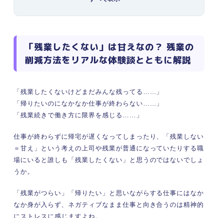
現職の残業の状況は？
「残業したくない」という意見に対してど
う思う？
残業＝悪とは言い切れない！ 残業をきっかけに自
「残業したくない」は甘えなの？ 残業の
分の働き方を見直してみよう
削減方法をリアルな体験談とともに解説
データで見る残業の実態と時代の変化
「残業したくない」は通用するの？ 意見を言う前
に覚えておくべき3つのこと
「残業したくないけどまだみんな残ってる……」
①残業には上限がある
「帰りたいのになかなか仕事が終わらない……」
②企業の残業命令には従わなくてはいけな
「残業続きで働き方に限界を感じる……」
い
仕事が終わらずに帰宅が遅くなってしまったり、「残業しない
③正当な理由がある場合は拒否ができる
＝甘え」という考えの上司や残業が普通になっていたりする職
本音で語る！ 「残業したくない」と感じる5つの
場にいると誰しも「残業したくない」と思うのではないでしょ
状況
うか。
①業務の量が多くて仕事が終わらないと感
じたとき
「残業がつらい」「帰りたい」と思いながらする仕事にはなか
②家庭に時間を使いたいとき
なか身が入らず、ネガティブなまま仕事と向き合うのは精神的
③趣味や一人の時間を充実させたいとき
にストレスに感じますよね。