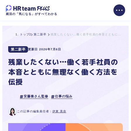
就活の「気になる」がすべてわかる
トップ
第二新卒
残業したくない…働く若手社員の本音とともに無理なく働く方法を伝授
第二新卒
更新日
2026年7月6日
残業したくない…働く若手社員の
本音とともに無理なく働く方法を
伝授
安藤奏さん監修
仕事の悩み
この記事の編集責任者：
伊東 美奈