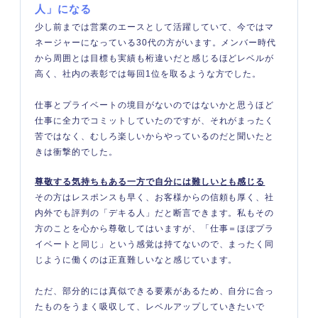
人」になる
少し前までは営業のエースとして活躍していて、今ではマ
ネージャーになっている30代の方がいます。メンバー時代
から周囲とは目標も実績も桁違いだと感じるほどレベルが
高く、社内の表彰では毎回1位を取るような方でした。
仕事とプライベートの境目がないのではないかと思うほど
仕事に全力でコミットしていたのですが、それがまったく
苦ではなく、むしろ楽しいからやっているのだと聞いたと
きは衝撃的でした。
尊敬する気持ちもある一方で自分には難しいとも感じる
その方はレスポンスも早く、お客様からの信頼も厚く、社
内外でも評判の「デキる人」だと断言できます。私もその
方のことを心から尊敬してはいますが、「仕事＝ほぼプラ
イベートと同じ」という感覚は持てないので、まったく同
じように働くのは正直難しいなと感じています。
ただ、部分的には真似できる要素があるため、自分に合っ
たものをうまく吸収して、レベルアップしていきたいで