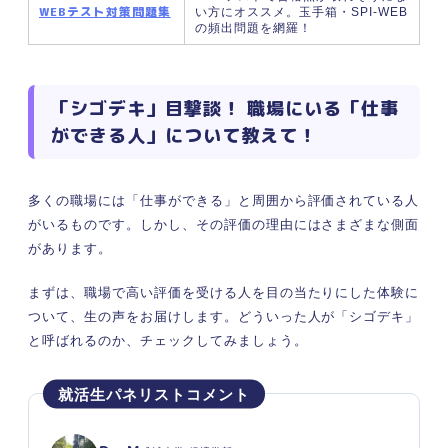
WEBテスト対策問題集
い方にオススメ。玉手箱・SPI-WEB
②指示待ちの姿勢で仕事をする
の頻出問題を網羅！
③自分の仕事のやり方に固執している
④学ぶ姿勢が欠けている
目指せシゴデキ！ 今からすぐに取り入れられる改
「シゴデキ」目撃談！ 職場にいる「仕事
善のためのアイデア4選
ができる人」について教えて！
①メールやチャットの反応速度を上げる
②周囲のできる人たちをロールモデルにし
て真似る
多くの職場には「仕事ができる」と周囲から評価されている人
がいるものです。しかし、その評価の理由にはさまざまな側面
③休憩時間はPCに触らないなどメリハリ
をつける
があります。
④ショートカットキーを覚える
まずは、職場で高い評価を受ける人を目の当たりにした体験に
「仕事ができる人」の共通点を理解して自分の業
ついて、生の声をお届けします。どういった人が「シゴデキ」
務に取り入れてみよう！
と呼ばれるのか、チェックしてみましょう。