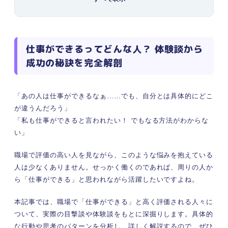
ック
①仕事で実際に成果を出している
②周りの人から信頼されている
③新しいことや変化への適応が早い
仕事ができるってどんな人？ 体験談から
④時間とタスクの管理がうまい
成功の秘訣を完全解剖
⑤レスポンスがとにかく早い
「仕事ができる人」になるためにみんなが実践し
ていることを聞いてみた！
「あの人は仕事ができるなぁ……でも、自分とは具体的にどこ
「私は仕事ができないのかも」と落ち込んだ経験
が違うんだろう」
や乗り越え方を聞いてみた！
「私も仕事ができると言われたい！ でもなる方法がわからな
仕事の進め方編｜仕事ができる人の効率的な仕事
い」
のやり方4選
職場で評価の高い人を見ながら、このような悩みを抱えている
①目標達成までの計画を立ててから行動に
人は少なくありません。せっかく働くのであれば、周りの人か
移す
ら「仕事ができる」と思われながら活躍したいですよね。
②優先順位を付けて行動する
③タスク管理ツールを効果的に活用する
本記事では、職場で「仕事ができる」と高く評価される人々に
④オンとオフの切り替えをしっかりおこな
ついて、実際の目撃談や体験談をもとに深掘りします。具体的
う
な行動や思考のパターンを分析し、詳しく解説するので、ぜひ