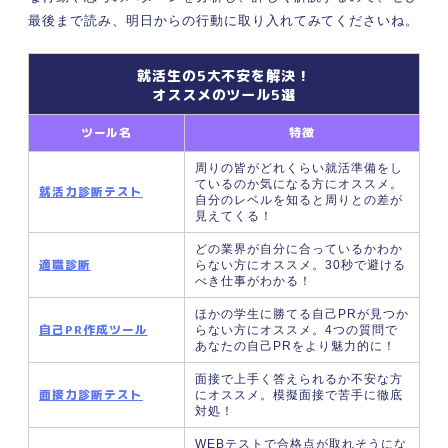
コミュニケーション編｜仕事を円滑に進めるため
最後まで読み、明日からの行動に取り入れてみてくださいね。
の伝え方4選
①はきはきした口調で論理的に話す
就活生の5大不安を解決！
②相手の話を最後まで聞いてから発言する
オススメのツール5選
③適切な報連相（報告・連絡・相談）をお
ツール名
特徴
こなう
④相手の立場に立って発言する
周りの皆がどれくらい就活準備をし
ているのか気になる方にオススメ。
マインドセット編｜仕事ができる人に共通する考
就活力診断テスト
自分のレベルを知ると周りとの差が
え方5選
見えてくる！
①未来志向で物事を捉える
どの業界が自分に合っているかわか
適職診断
②失敗を恐れず成長への近道と考える
らない方にオススメ。30秒で避ける
べき仕事がわかる！
③他責ではなく自責で考える
ほかの学生に勝てる自己PRが見つか
④インプットよりもアウトプットを重視す
自己PR作成ツール
らない方にオススメ。4つの質問で
る
あなたの自己PRをより魅力的に！
⑤自分はプロだという自覚を持っている
面接で上手く答えられるか不安な方
反面教師にすべし！ 「仕事ができない人」の4つ
面接力診断テスト
にオススメ。模擬面接で苦手に徹底
対処！
の特徴
①約束や締め切りを守れない
WEBテストで合格点が取れそうにな