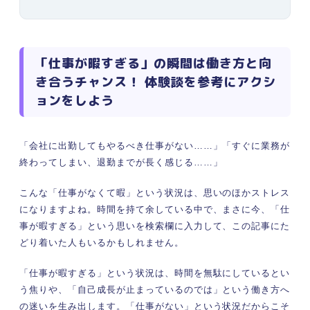
Q.「仕事がなくて暇すぎる」という状況に
罪悪感はあった？
Q.やる仕事がないときは何をして過ごして
「仕事が暇すぎる」の瞬間は働き方と向
いたの？
き合うチャンス！ 体験談を参考にアクシ
Q.ぶっちゃけ「仕事が暇すぎる」という社
ョンをしよう
員がいたらどう感じる？
体験談付き｜「仕事が暇すぎる」と感じ続けると
生じるデメリット
「会社に出勤してもやるべき仕事がない……」「すぐに業務が
仕事へのモチベーションや気力を失ってし
終わってしまい、退勤までが長く感じる……」
まう
周囲への罪悪感や暇への疲れでストレスを
こんな「仕事がなくて暇」という状況は、思いのほかストレス
感じてしまう
になりますよね。時間を持て余している中で、まさに今、「仕
時間・キャリアを無駄にしていると焦って
事が暇すぎる」という思いを検索欄に入力して、この記事にた
しまう
どり着いた人もいるかもしれません。
「仕事が暇すぎる」は自分のせい？ 会社の責任？
暇すぎると感じる原因
「仕事が暇すぎる」という状況は、時間を無駄にしているとい
原因①自分の仕事の質や量に問題がある場
う焦りや、「自己成長が止まっているのでは」という働き方へ
合
の迷いを生み出します。「仕事がない」という状況だからこそ