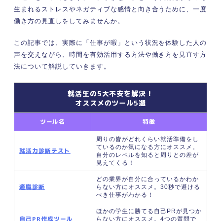
原因②会社都合で暇な時間が生まれている
生まれるストレスやネガティブな感情と向き合うために、一度
場合
働き方の見直しをしてみませんか。
セルフチェックで確認！ 仕事が暇すぎるときにで
きるパターン別時間の使い方20選
この記事では、実際に「仕事が暇」という状況を体験した人の
声を交えながら、時間を有効活用する方法や働き方を見直す方
パターン①自分だけに仕事がない状況でで
きること11個
法について解説していきます。
パターン②会社都合で周囲にも仕事がない
ときにできること5個
就活生の5大不安を解決！
オススメのツール5選
パターン③ 仕事がない状況の改善が見込
めないときにできること4個
ツール名
特徴
「仕事が暇すぎる」ときは余った時間でできるこ
とを探し主体的に動いてみよう
周りの皆がどれくらい就活準備をし
ているのか気になる方にオススメ。
就活力診断テスト
自分のレベルを知ると周りとの差が
見えてくる！
どの業界が自分に合っているかわか
適職診断
らない方にオススメ。30秒で避ける
べき仕事がわかる！
ほかの学生に勝てる自己PRが見つか
自己PR作成ツール
らない方にオススメ。4つの質問で