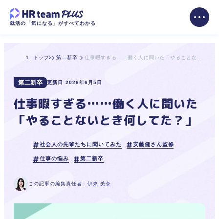
就活の「気になる」がすべてわかる
トップ
第二新卒
仕事暇すぎる……働く人に聞いた「やることないとき何してた？」
第二新卒
更新日
2026年6月5日
仕事暇すぎる……働く人に聞いた
「やることないとき何してた？」
社会人の先輩たちに聞いてみた
安藤健さん監修
仕事の悩み
第二新卒
この記事の編集責任者：
伊東 美奈