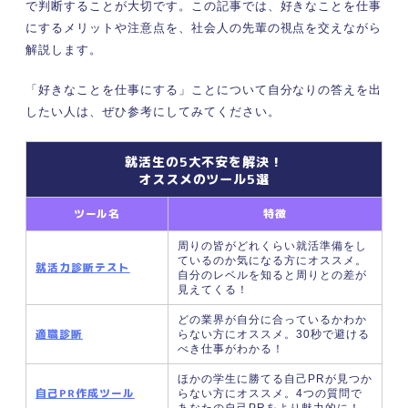
で判断することが大切です。この記事では、好きなことを仕事
ステップ④就職後のキャリアプランを考え
る
にするメリットや注意点を、社会人の先輩の視点を交えながら
解説します。
先輩が違う道へ進んだのはなぜ？ 好きなことは
「仕事にしないでおく」選択肢もある
「好きなことを仕事にする」ことについて自分なりの答えを出
仕事探しの視点は一つじゃない！ 好きなこと以外
したい人は、ぜひ参考にしてみてください。
で仕事を見つける方法
適性診断で適職を知る
就活生の5大不安を解決！
自己分析の結果から考える
オススメのツール5選
周囲の話を聞いて選択肢を広げる
ツール名
特徴
好きなことに関係する仕事を見つける
好きなことを仕事にするかはあなた次第！ 就職先
周りの皆がどれくらい就活準備をし
選びの条件を明確にすることが大切
ているのか気になる方にオススメ。
就活力診断テスト
自分のレベルを知ると周りとの差が
見えてくる！
どの業界が自分に合っているかわか
適職診断
らない方にオススメ。30秒で避ける
べき仕事がわかる！
ほかの学生に勝てる自己PRが見つか
自己PR作成ツール
らない方にオススメ。4つの質問で
あなたの自己PRをより魅力的に！