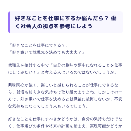
メリット
仕事へ意欲的に取り組める
好きなことを仕事にするか悩んだら？ 働
長く続けられる
く社会人の視点を参考にしよう
スキルや技術が身に付きやすい
つらい気持ちが勝つことも？ 好きなことを仕事に
すると起こり得るリスク
「好きなことを仕事にできる？」
好きなことが大変なことに感じる
「好き嫌いで就職先を決めても大丈夫？」
仕事選びの条件が偏る
就職先を検討する中で「自分の趣味や夢中になれることを仕事
正社員で働けない場合がある
にしてみたい！」と考える人はいるのではないでしょうか。
プライベートとの切り分けが難しくなる
就職後の正直な声！ 好きなことを仕事にした人の
興味関心が強く、楽しいと感じられることが仕事にできるな
今を聞いてみた
ら、就活も前向きな気持ちで取り組めますよね。しかしその一
好きなことを仕事にするための4つのステップ
方で、好き嫌いで仕事を決めると就職後に後悔しないか、不安
ステップ①好きなことが仕事になるのか調
な気持ちになってしまう人もいるでしょう。
査する
ステップ②就職先を決める条件を考える
好きなことを仕事にすべきかどうかは、自分の気持ちだけでな
ステップ③仕事を選ぶ優先順位を決める
く、仕事選びの条件や将来の計画を踏まえ、実現可能かどうか