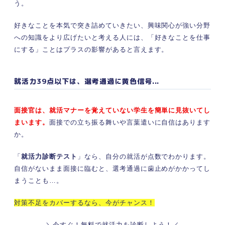
う。
好きなことを本気で突き詰めていきたい、興味関心が強い分野
への知識をより広げたいと考える人には、「好きなことを仕事
にする」ことはプラスの影響があると言えます。
就活力39点以下は、選考通過に黄色信号...
面接官は、就活マナーを覚えていない学生を簡単に見抜いてし
まいます。
面接での立ち振る舞いや言葉遣いに自信はあります
か。
「
就活力診断テスト
」なら、自分の就活が点数でわかります。
自信がないまま面接に臨むと、選考通過に歯止めがかかってし
まうことも…。
対策不足をカバーするなら、今がチャンス！
＼今すぐ！無料で就活力を診断しよう！／